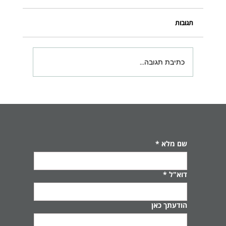
תגובות
כתיבת תגובה...
פלפלים ממולאים באורז ועשבי תיבול – טעם של
בית ובריאות טבעית 🌶️
שם מלא
*
דוא"ל
*
הודעתך כאן