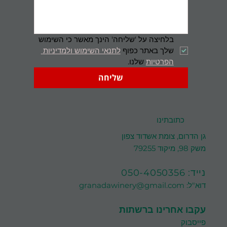
בלחיצה על 'שליחה' הינך מאשר כי השימוש 
שלך באתר כפוף 
לתנאי השימוש ולמדיניות 
הפרטיות
 שלנו.
שליחה
כתובתינו
גן הדרום, צומת אשדוד צפון
משק 98, מיקוד 79255
נייד:
050-4050356
דוא"ל:
granadawinery@gmail.com
עקבו אחרינו ברשתות
פייסבוק