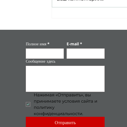
Явне – путешествие к
корням традиции
Полное имя
*
E-mail
*
Сообщение здесь
Нажимая «Отправить», вы 
принимаете условия сайта и 
политику 
конфиденциальности.
Отправить