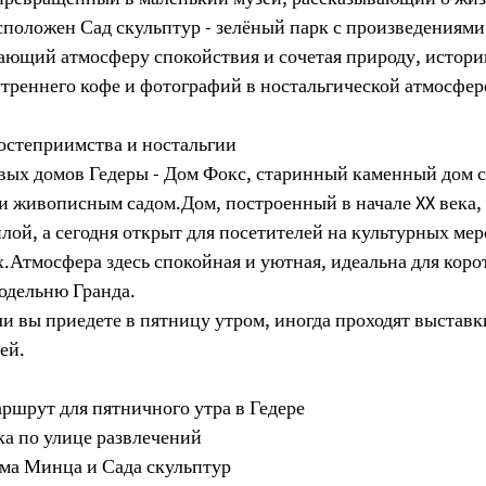
положен Сад скульптур - зелёный парк с произведениями 
дающий атмосферу спокойствия и сочетая природу, истори
утреннего кофе и фотографий в ностальгической атмосфер
гостеприимства и ностальгии
вых домов Гедеры - Дом Фокс, старинный каменный дом с
и живописным садом.Дом, построенный в начале XX века,
лой, а сегодня открыт для посетителей на культурных мер
.Атмосфера здесь спокойная и уютная, идеальна для коро
нодельню Гранда.
и вы приедете в пятницу утром, иногда проходят выставк
ей.
ршрут для пятничного утра в Гедере
лка по улице развлечений
ома Минца и Сада скульптур