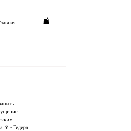
Главная
ранить 
щущение 
еским 
 🍷 - Гедера 