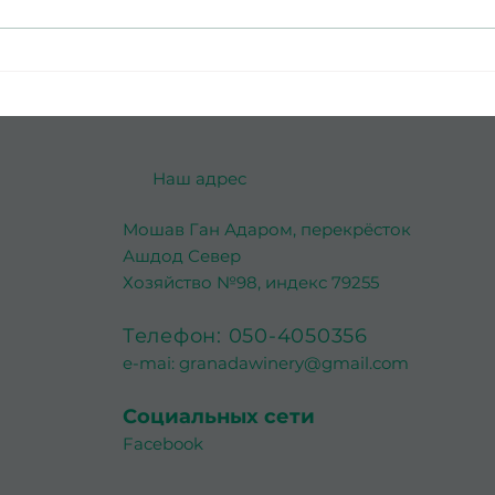
Ашдод - море, культура и
Ашке
душа
спок
Наш адрес
Мошав Ган Адаром, перекрёсток
Ашдод Север
Хозяйство №98, индекс 79255
Телефон: 050-4050356
e-mai:
granadawinery@gmail.com
Социальных сети
Facebook