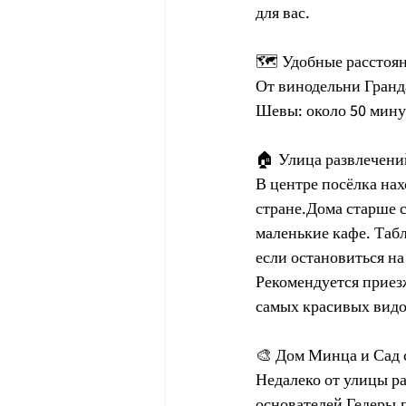
для вас.
🗺️ Удобные расстоя
От винодельни Гранда
Шевы: около 50 мину
🏠 Улица развлечени
В центре посёлка нах
стране.Дома старше с
маленькие кафе. Таб
если остановиться н
Рекомендуется приезж
самых красивых видо
🎨 Дом Минца и Сад с
Недалеко от улицы р
основателей Гедеры,