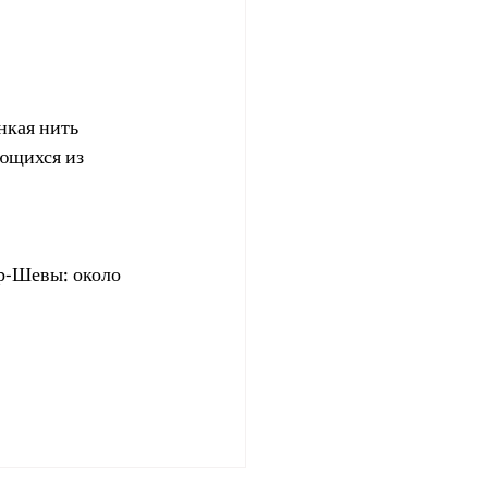
кая нить 
ющихся из 
эр-Шевы: около 