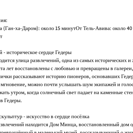
ния:
 (Ган-ха-Даром): около 15 минутОт Тель-Авива: около 40
т
й - историческое сердце Гедеры
одится улица развлечений, одна из самых исторических и
та лет восстановлены с любовью и превращены в галереи,
лички рассказывают историю пионеров, основавших Гедеру
а мгновение, можно почти услышать шум экипажей и голо
ать утром, когда солнечный свет падает на каменные стен
в Гедеры.
кульптур - искусство в сердце посёлка
азвлечений находится Дом Минца, восстановленный дом о
превращённый в маленький музей, рассказывающий о жиз