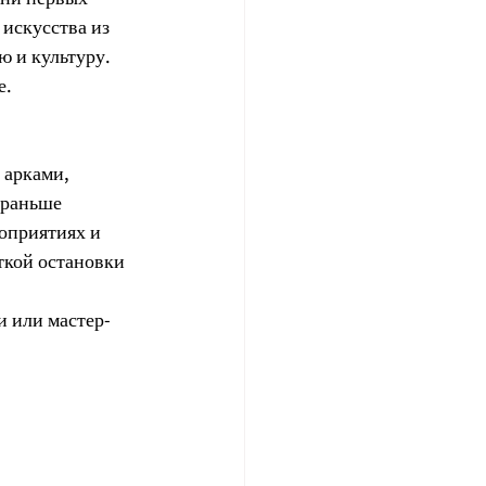
искусства из 
ю и культуру.
е.
 арками, 
 раньше 
оприятиях и 
ткой остановки 
и или мастер-