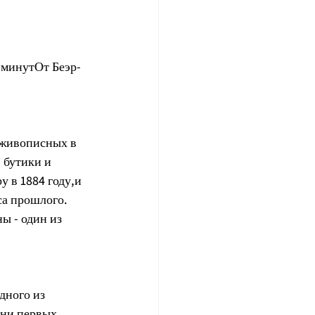
 минутОт Беэр-
 живописных в 
 бутики и 
 в 1884 году,и 
са прошлого.
ы - один из 
дного из 
ни первых 