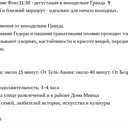
Доме Фокс11:30 - дегустация в винодельне Гранда 🍷
 и близкий маршрут - идеально для начала выходных.
вения от винодельни Гранда.
ами Гедеры и нашими гранатовыми полями проходит тон
зывают о корнях, настойчивости и красоте вещей, переда
ие.
: около 15 минут. От Тель-Авива: около 40 минут. От Бе
одолжительность: 3–4 часа
на улице развлечений и в районе Дома Минца
, семей, любителей истории, искусства и культуры
х