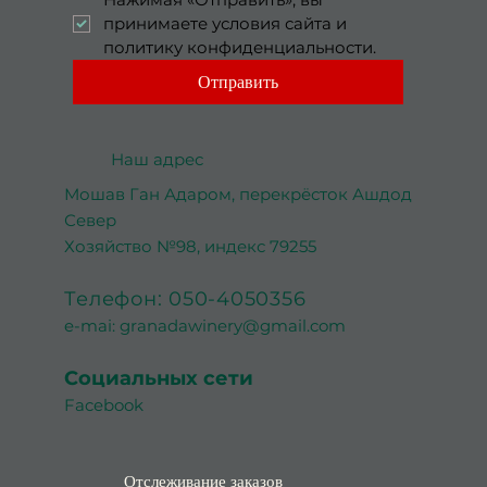
принимаете условия сайта и 
политику конфиденциальности.
Отправить
Наш адрес
Мошав Ган Адаром, перекрёсток Ашдод
Север
Хозяйство №98, индекс 79255
Телефон: 050-4050356
e-mai:
granadawinery@gmail.com
Социальных сети
Facebook
Отслеживание заказов