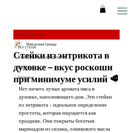
Все статьи
Винодельня Гранада
Все статьи
Стейки из энтрикота в
Развлечения в окрестностях
духовке – вкус роскоши
Рецепты
при минимуме усилий 🥩
Здоровье
Нет ничего лучше аромата мяса в 
духовке, наполняющего дом. Эти стейки 
из энтрикота – идеальное определение 
простоты, которая ощущается как 
праздник. Они покрыты богатым 
маринадом из силана, оливкового масла 