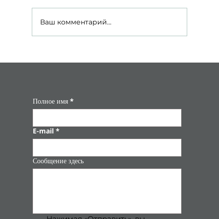
Ваш комментарий...
Маленькие перчики, фаршированные
курицей и ароматными травами, яркие и
ароматные 🌶️
Полное имя
*
E-mail
*
Сообщение здесь
Нажимая «Отправить», вы 