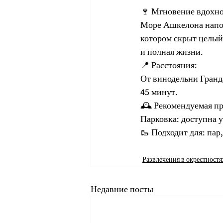
🍷 Мгновение вдохно
Море Ашкелона напоми
котором скрыт целый 
и полная жизни.
📍 Расстояния:
От винодельни Гранда
45 минут.
🕰 Рекомендуемая пр
Парковка: доступна у
🥾 Подходит для: пар
Развлечения в окрестностя
Недавние посты