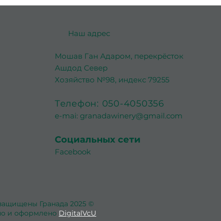
оста
Наш адрес
Мошав Ган Адаром, перекрёсток
Ашдод Север
Хозяйство №98, индекс 79255
Телефон: 050-4050356
e-mai:
granadawinery@gmail.com
Социальных сети
Facebook
защищены Гранада 2025 ©
но и оформлено
DigitalVcU