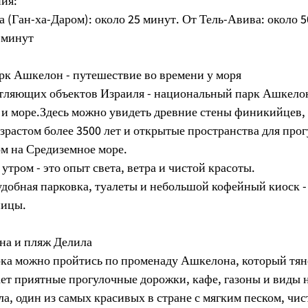
ния:
 (Ган-ха-Даром): около 25 минут. От Тель-Авива: около 5
 минут
рк Ашкелон - путешествие во времени у моря
тляющих объектов Израиля - национальный парк Ашкелон 
 и море.Здесь можно увидеть древние стены финикийцев,
зрастом более 3500 лет и открытые пространства для прог
м на Средиземное море.
утром - это опыт света, ветра и чистой красоты.
 удобная парковка, туалеты и небольшой кофейный киоск -
ницы.
на и пляж Делила
ка можно пройтись по променаду Ашкелона, который тяне
ет приятные прогулочные дорожки, кафе, газоны и виды н
а, один из самых красивых в стране с мягким песком, чис