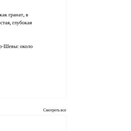
ак гранат, в 
тая, глубокая 
эр-Шевы: около 
Смотреть все