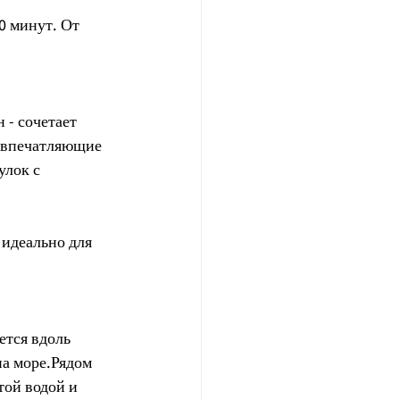
0 минут. От 
- сочетает 
 впечатляющие 
улок с 
 идеально для 
тся вдоль 
а море.Рядом 
той водой и 