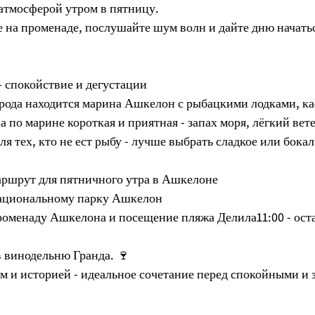
атмосферой утром в пятницу.
 на променаде, послушайте шум волн и дайте дню начатьс
 спокойствие и дегустации
рода находится марина Ашкелон с рыбацкими лодками, к
 по марине короткая и приятная - запах моря, лёгкий вете
я тех, кто не ест рыбу - лучше выбрать сладкое или бокал
ршрут для пятничного утра в Ашкелоне
 национальному парку Ашкелон
променаду Ашкелона и посещение пляжа Делила11:00 - ост
в винодельню Гранда. 🍷
ем и историей - идеальное сочетание перед спокойными и