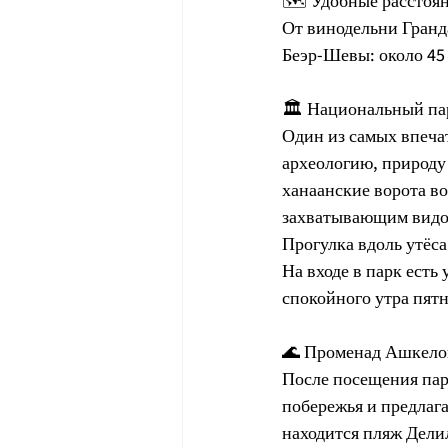
🗺️ Удобные расстоя
От винодельни Гранда
Беэр-Шевы: около 45
🏛️ Национальный па
Один из самых впеча
археологию, природу
ханаанские ворота во
захватывающим видо
Прогулка вдоль утёса 
На входе в парк есть
спокойного утра пят
🌊 Променад Ашкело
После посещения пар
побережья и предлага
находится пляж Делил