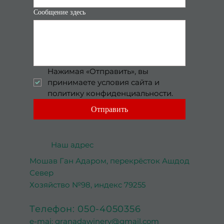
Сообщение здесь
Нажимая «Отправить», вы 
принимаете условия сайта и 
политику конфиденциальности.
Отправить
Наш адрес
Мошав Ган Адаром, перекрёсток Ашдод
Север
Хозяйство №98, индекс 79255
Телефон: 050-4050356
e-mai:
granadawinery@gmail.com