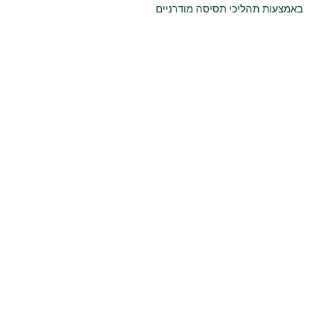
באמצעות תהליכי תסיסה מודרניים
בריאות ונוגדי חמצון טבעיים
חיזוק הלב, שמירה על כלי הדם
ותמיכה במערכת החיסון