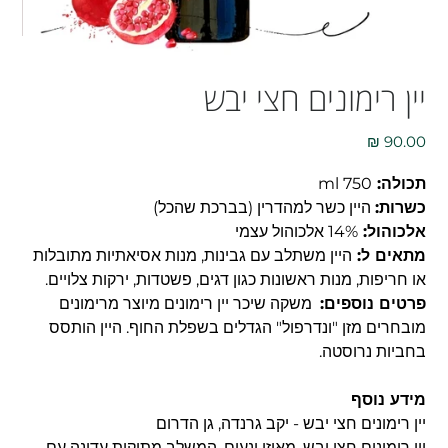
יין רימונים חצי יבש
מחיר
תכולה:
750 ml
כשרות:
היין כשר למהדרין (בברכת שהכל)
אלכוהול:
14% אלכוהול עצמי
מתאים ל:
היין משתלב עם גבינות, מנות אסיאתיות מתובלות
או חריפות, מנות ראשונות כגון דגים, פשטדות, ירקות צלויים.
פרטים נוספים:
משקה שיכר יין רימונים מיוצר מרימונים
מובחרים מזן "ונדרפול" הגדלים בשפלת החוף. היין הותסס
בחביות נרוסטה.
מידע נוסף
יין רימונים חצי יבש - יקב גרנדה, גן הדרום
יין רימונים חצי יבש, מאוזן ונעים, המשלב מתיקות עדינה עם