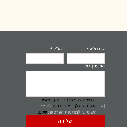
 האתרים
כיאולוגיים המרשימים
אל, שבו הזמן עוצר
ת – בין שערים עתיקים,
ות קדומות ומנהרה
קרקעית מרהיבה. 🗺️
קים נוחים: מיקב גרנדה
(גן הדרום): כ־30 דקות
שם מלא
*
דוא"ל
*
נסיעה מתל אביב: כ־35
ת נסיעה מבאר שבע:
כ־55 דקות נסיעה 🏞️
הודעתך כאן
ות של היסטוריה תל
 נחשב לעיר מקראית
בה, המוזכרת בספר
ע ובמקורות קדומים...
בלחיצה על 'שליחה' הינך מאשר כי 
השימוש שלך באתר כפוף 
לתנאי 
השימוש ולמדיניות הפרטיות
 שלנו.
שליחה