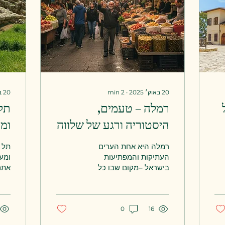
20 באוק׳ 2025
∙
2
min
20 באוק׳ 2025
רמלה – טעמים,
תל 
היסטוריה ורגע של שלווה
ומ
רמלה היא אחת הערים
תל ג
העתיקות והמפתיעות
ומע
בישראל –מקום שבו כל
אתם
סמטה מספרת סיפור, וכל
לשי
ריח בשוק מזכיר בית
נוף
אחר.אם אתם מחפשים טיול
נגיע
16
0
לשישי בבוקר במרכז הארץ ,
הוא
שמשלב אוכל טוב,
נסי