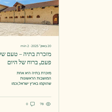
20 באוק׳ 2025
∙
2
min
מזכרת בתיה – טעם של
פעם, ברוח של היום
מזכרת בתיה היא אחת
המושבות הראשונות
שהוקמו בארץ ישראל,וכמו
יין רימונים טוב – היא רק
משתבחת עם השנים.אם
אתם מחפשים טיול לשישי
78
0
בבוקר קרוב, רגוע ומלא
קסם של פעם ,מזכרת בתיה