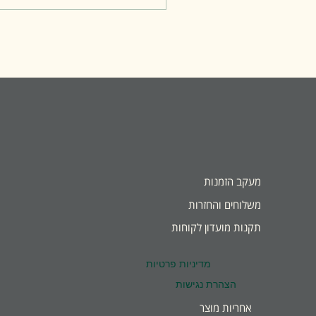
תעניק לכם אווירה
נוסטלגית, סמטאות יפות,
ומפגש מרגש עם
ההיסטוריה של ההתיישבות
העברית. 🗺️ מרחקים
נוחים: מיקב גרנדה (גן
הדרום): כ־20 דקות נסיעה
בלבד מתל אביב: כ־35
דקות נסיעה מבאר שבע:
כ־55 דקות נסיעה 🏡 שדרות
רוטשילד – הלב הפועם של
המושבה שדרות רוטשילד
מעקב הזמנות
במזכרת בתיה הן הרחוב
המרכזי וההיסטורי של
משלוחים והחזרות
המושבה.בתי האבן
תקנות מועדון לקוחות
המשוחזרים, חצרות...
מדיניות פרטיות
הצהרת נגישות
אחריות מוצר