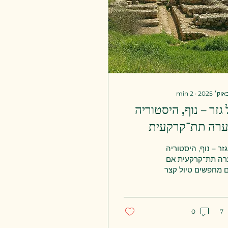
min
2
∙
גזר – נוף, היסטוריה
ערה תת־קרקעית
זר – נוף, היסטוריה
רה תת־קרקעית אם
 מחפשים טיול קצר
שי בבוקר שמשלב טבע,
 והיסטוריה קדומה עם
ה של מסתורין – תל גזר
7
0
 בדיוק המקום. במרחק
עה קצר מהיקב מסתתר