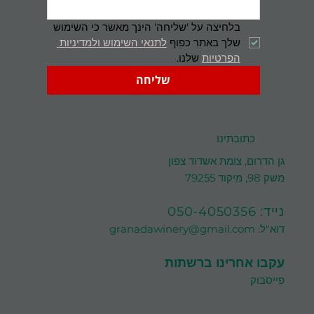
בלחיצה על 'שליחה' הינך מאשר כי השימוש 
שלך באתר כפוף 
לתנאי השימוש ולמדיניות 
הפרטיות
 שלנו.
שליחה
כתובתינו
גן הדרום, צומת אשדוד צפון
משק 98, מיקוד 79255
נייד:
050-4050356
דוא"ל:
granadawinery@gmail.com
עקבו אחרינו ברשתות
פייסבוק