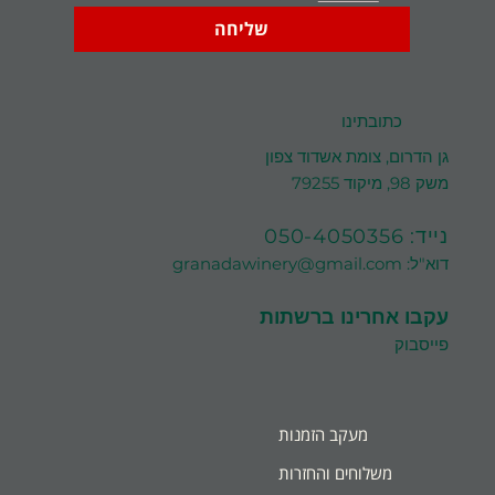
שליחה
כתובתינו
גן הדרום, צומת אשדוד צפון
משק 98, מיקוד 79255
נייד:
050-4050356
דוא"ל:
granadawinery@gmail.com
עקבו אחרינו ברשתות
פייסבוק
מעקב הזמנות
משלוחים והחזרות