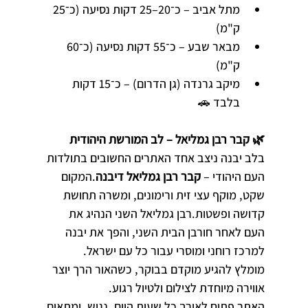
מתל אביב – כ־20–25 דקות נסיעה (כ־25 
ק"מ)
מבאר שבע – כ־55 דקות נסיעה (כ־60 
ק"מ)
מיקב גרנדה (גן הדרום) – כ־15 דקות 
בלבד 🚗
🌿 קבר רבן גמליאל – לב המורשת היהודית
בלב יבנה ניצב אחד האתרים החשובים בתולדות 
העם היהודי – 
קבר רבן גמליאל דיבנה
.המקום 
שקט, מוקף עצי זית ורימונים, ומשרה תחושת 
קדושה ופשטות.רבן גמליאל השני הנהיג את 
העם לאחר חורבן הבית השני, והפך את יבנה 
למרכז רוחני ומוסרי עבור כל עם ישראל.
מומלץ להגיע מוקדם בבוקר, כשהאור הרך יוצר 
אווירה מיוחדת לצילום ולטיול רגוע.
האתר פתוח לאורך כל שעות היום, נגיש, ומתאים 