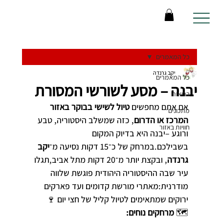
כל המאמרים
יקב גרנדה
כל המאמרים
יבנה – מסע לשורשי המסורת
בריאות
אם אתם מחפשים 
טיול לשישי בבוקר באזור 
מתכונים
המרכז או הדרום
, כזה שמשלב היסטוריה, טבע 
חוויות באזור
ורוגע –יבנה היא בדיוק המקום 
בשבילכם.במרחק של כ־15 דקות נסיעה מ־
יקב 
גרנדה
, ובקצת יותר מ־20 דקות מתל אביב,תגלו 
עיר שבה ההיסטוריה היהודית פוגשת שלווה 
מודרנית:מאתרי מורשת קדומים ועד פארקים 
ירוקים שמתאימים לטיול קליל של חצי יום 🍷
🗺️ 
מרחקים נוחים: