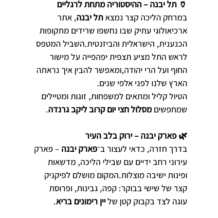
🏺 תל יבנה – ההיסטוריה מתחת לרגליים
במרחק הליכה קצר נמצא 
תל יבנה
, אתר 
ארכיאולוגי עתיק שבו נחשפו שרידים מתקופות 
הכנענית, הישראלית והביזנטית.השביל המטפס 
לראש התל מציע תצפית יפהפייה על מישור 
החוף ועל הרי יהודה,ומאפשר להבין איך נראתה 
הארץ שלנו לפני אלפי שנים.
הטיול קליל ומתאים למשפחות, זוגות ומטיילים 
שמחפשים 
מסלול חצי יום קרוב ליקב גרנדה
.
🌿 פארק יבנה – ירוק בלב העיר
בדרך חזרה, כדאי לעצור ב־
פארק יבנה
 – פארק 
עירוני רחב ידיים עם שבילי הליכה, מדשאות 
ופינות ישיבה מוצלות.המקום מושלם לפיקניק 
קצר של שישי בבוקר: קפה, גבינות, ופרוסת 
עוגה לצד בקבוק קטן של 
יין רימונים בריא
.