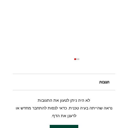
תגובות
לא היה ניתן לטעון את התגובות
נראה שהייתה בעיה טכנית. כדאי לנסות להתחבר מחדש או
רמלה – טעמים, היסטוריה ורגע של שלווה
לרענן את הדף.