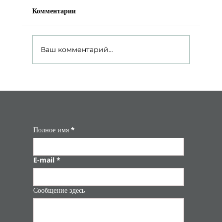
Комментарии
Ваш комментарий...
Фаршированный перец с рисом и
травами – вкус домашнего уюта и
натуральной пользы 🌶️
Полное имя
*
E-mail
*
Сообщение здесь