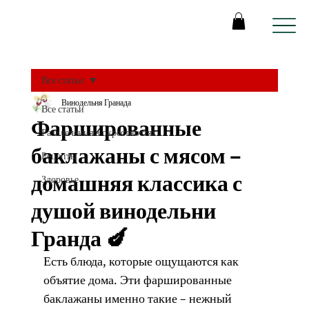
Все статьи
Винодельня Гранада
Все статьи
Фаршированные
Развлечения в окрестностях
баклажаны с мясом –
Рецепты
домашняя классика с
Здоровье
душой винодельни
Гранда 🍆
Есть блюда, которые ощущаются как 
объятие дома. Эти фаршированные 
баклажаны именно такие – нежный 