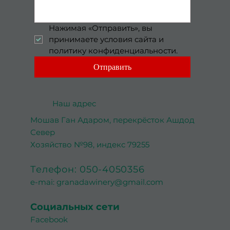
Нажимая «Отправить», вы 
принимаете условия сайта и 
политику конфиденциальности.
Отправить
Наш адрес
Мошав Ган Адаром, перекрёсток Ашдод
Север
Хозяйство №98, индекс 79255
Телефон: 050-4050356
e-mai:
granadawinery@gmail.com
Социальных сети
Facebook