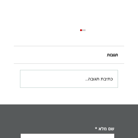
תגובות
כתיבת תגובה...
פלפלונים ממולאים בעוף ועשבי תיבול קלילים,
ריחניים ומלאי צבע 🌶️
שם מלא
*