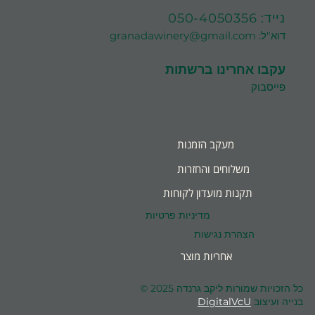
נייד:
050-4050356
דוא"ל:
granadawinery@gmail.com
עקבו אחרינו ברשתות
פייסבוק
מעקב הזמנות
משלוחים והחזרות
תקנות מועדון לקוחות
מדיניות פרטיות
הצהרת נגישות
אחריות מוצר
כל הזכויות שמורות ליקב גרנדה 2025 ©
בנייה ועיצוב
DigitalVcU